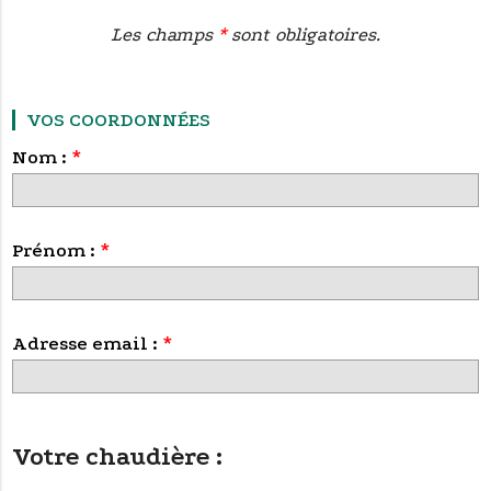
Les champs
*
sont obligatoires.
VOS COORDONNÉES
Champ
Nom :
*
obligatoire
Champ
Prénom :
*
obligatoire
Champ
Adresse email :
*
obligatoire
Votre chaudière :